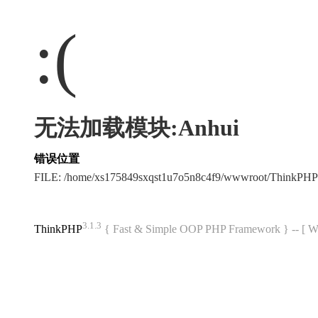
:(
无法加载模块:Anhui
错误位置
FILE: /home/xs175849sxqst1u7o5n8c4f9/wwwroot/ThinkPH
3.1.3
ThinkPHP
{ Fast & Simple OOP PHP Framework } -- 