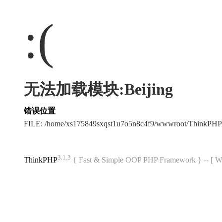
:(
无法加载模块:Beijing
错误位置
FILE: /home/xs175849sxqst1u7o5n8c4f9/wwwroot/ThinkPH
3.1.3
ThinkPHP
{ Fast & Simple OOP PHP Framework } -- 