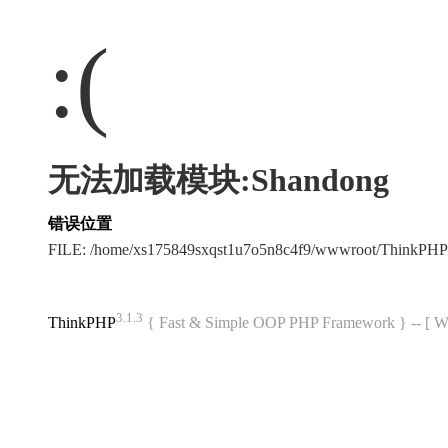
:(
无法加载模块:Shandong
错误位置
FILE: /home/xs175849sxqst1u7o5n8c4f9/wwwroot/ThinkPH
3.1.3
ThinkPHP
{ Fast & Simple OOP PHP Framework } -- 