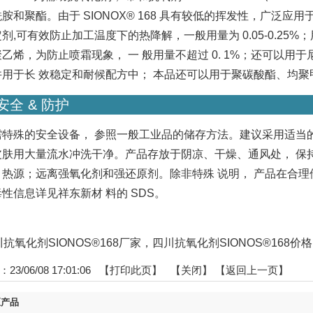
胺和聚酯。由于 SIONOX® 168 具有较低的挥发性，广泛
剂,可有效防止加工温度下的热降解，一般用量为 0.05-0.25%；用
乙烯，为防止喷霜现象， 一 般用量不超过 0. 1%；还可以用于
并用于长 效稳定和耐候配方中； 本品还可以用于聚碳酸酯、均
安全 & 防护
需特殊的安全设备， 参照一般工业品的储存方法。建议采用适当的
皮肤用大量流水冲洗干净。产品存放于阴凉、干燥、通风处， 保持
热源；远离强氧化剂和强还原剂。除非特殊 说明， 产品在合理储
性信息详见祥东新材 料的 SDS。
四川抗氧化剂SIONOS®168厂家，四川抗氧化剂SIONOS®168价格
3/06/08 17:01:06 【
打印此页
】 【
关闭
】
【返回上一页】
区产品