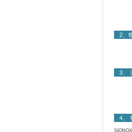
2、
3、 溶
4、 
SIONO