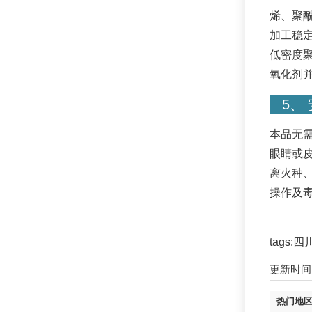
烯、聚酰
加工稳定
低密度聚
氧化剂
5、 
本品无
眼睛或
离火种、
操作及毒
tags:
更新时间：2
热门地