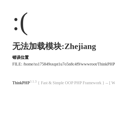
:(
无法加载模块:Zhejiang
错误位置
FILE: /home/xs175849sxqst1u7o5n8c4f9/wwwroot/ThinkPH
3.1.3
ThinkPHP
{ Fast & Simple OOP PHP Framework } -- 