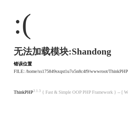
:(
无法加载模块:Shandong
错误位置
FILE: /home/xs175849sxqst1u7o5n8c4f9/wwwroot/ThinkPH
3.1.3
ThinkPHP
{ Fast & Simple OOP PHP Framework } -- 